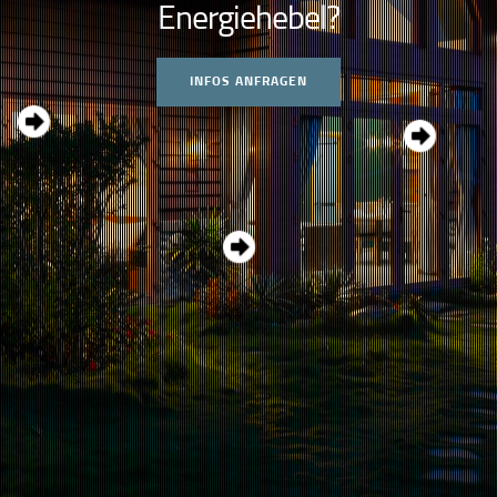
E
n
e
r
g
i
e
h
e
b
e
l
?
INFOS ANFRAGEN