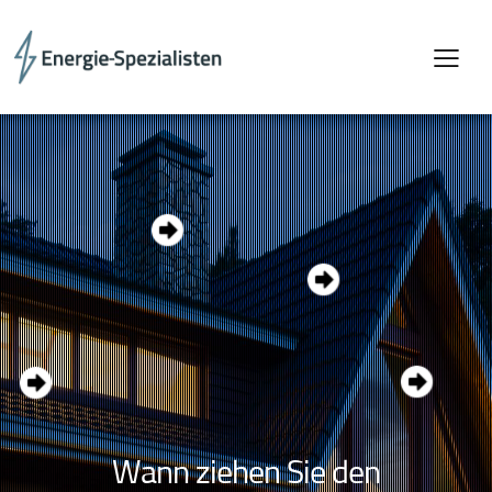
W
a
n
n
z
i
e
h
e
n
S
i
e
d
e
n